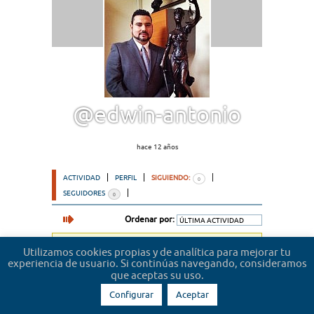
@edwin-antonio
hace 12 años
ACTIVIDAD
PERFIL
SIGUIENDO:
0
SEGUIDORES
0
Ordenar por:
Lo sentimos, no hemos encontrado usuarios.
Utilizamos cookies propias y de analítica para mejorar tu
experiencia de usuario. Si continúas navegando, consideramos
que aceptas su uso.
Configurar
Aceptar