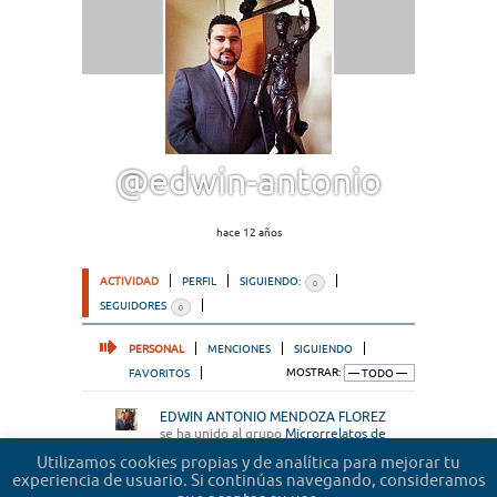
@edwin-antonio
hace 12 años
ACTIVIDAD
PERFIL
SIGUIENDO:
0
SEGUIDORES
0
PERSONAL
MENCIONES
SIGUIENDO
FAVORITOS
MOSTRAR:
EDWIN ANTONIO MENDOZA FLOREZ
se ha unido al grupo
Microrrelatos de
abogados
hace 12 años
Utilizamos cookies propias y de analítica para mejorar tu
experiencia de usuario. Si continúas navegando, consideramos