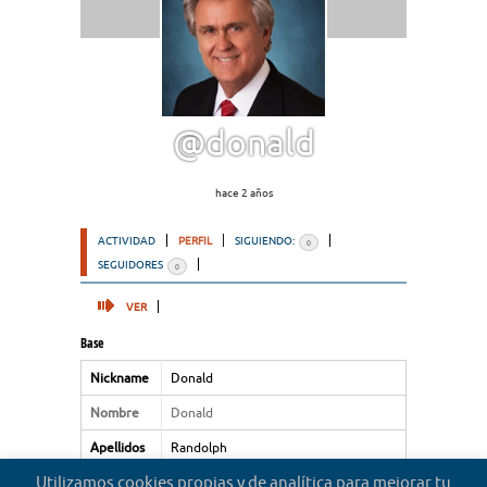
@donald
hace 2 años
ACTIVIDAD
PERFIL
SIGUIENDO:
0
SEGUIDORES
0
VER
Base
Nickname
Donald
Nombre
Donald
Apellidos
Randolph
Utilizamos cookies propias y de analítica para mejorar tu
Tipo de