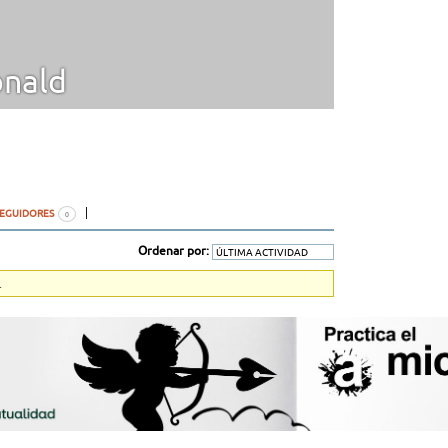
nald
SEGUIDORES
0
Ordenar por:
.