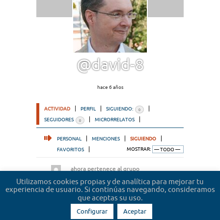
@david-8
hace 6 años
ACTIVIDAD
PERFIL
SIGUIENDO:
0
SEGUIDORES
MICRORRELATOS
0
PERSONAL
MENCIONES
SIGUIENDO
FAVORITOS
MOSTRAR:
ahora pertenece al grupo
Microrrelatos de abogados
hace 2 años
Utilizamos cookies propias y de analítica para mejorar tu
experiencia de usuario. Si continúas navegando, consideramos
que aceptas su uso.
Configurar
Aceptar