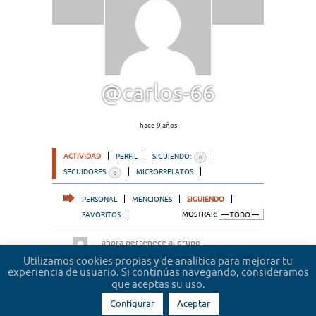
@carlos-66
hace 9 años
ACTIVIDAD
PERFIL
SIGUIENDO:
0
SEGUIDORES
MICRORRELATOS
0
PERSONAL
MENCIONES
SIGUIENDO
FAVORITOS
MOSTRAR:
ahora pertenece al grupo
Microrrelatos de abogados
hace 2 años
Utilizamos cookies propias y de analítica para mejorar tu
experiencia de usuario. Si continúas navegando, consideramos
que aceptas su uso.
Configurar
Aceptar