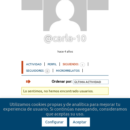
@carla-10
hace 4 años
ACTIVIDAD
PERFIL
SIGUIENDO:
0
SEGUIDORES
MICRORRELATOS
0
Ordenar por:
Lo sentimos, no hemos encontrado usuarios.
Utilizamos cookies propias y de analítica para mejorar tu
experiencia de usuario. Si continúas navegando, consideramos
que aceptas su uso.
Configurar
Aceptar