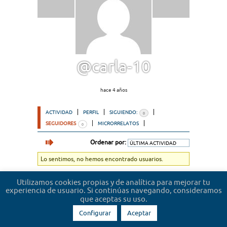
@carla-10
hace 4 años
ACTIVIDAD
PERFIL
SIGUIENDO:
0
SEGUIDORES
MICRORRELATOS
0
Ordenar por:
Lo sentimos, no hemos encontrado usuarios.
Utilizamos cookies propias y de analítica para mejorar tu
experiencia de usuario. Si continúas navegando, consideramos
que aceptas su uso.
Configurar
Aceptar