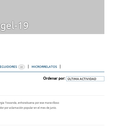
gel-19
SEGUIDORES
MICRORRELATOS
22
Ordenar por:
rgia Towanda, enhorabuena por ese maravilloso
or por aclamación popular en el mes de junio.