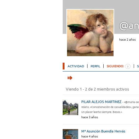
@an
hace 2 años
ACTIVIDAD
PERFIL
SIGUIENDO:
2
Viendo 1 - 2 de 2 miembros activos
PILAR ALEJOS MARTINEZ
- «@maria-se
relato, «Concatenación de casualidades», ganad
Un placer leerte siempre. Besos.»
hace 3 años
Mª Asunción Buendía Hervás
hace 4 años