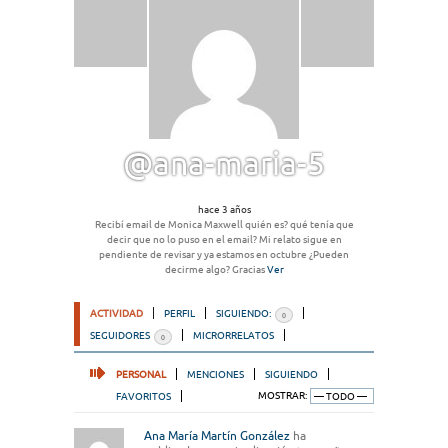
@ana-maria-5
hace 3 años
Recibí email de Monica Maxwell quién es? qué tenía que
decir que no lo puso en el email? Mi relato sigue en
pendiente de revisar y ya estamos en octubre ¿Pueden
decirme algo? Gracias
Ver
ACTIVIDAD
PERFIL
SIGUIENDO:
0
SEGUIDORES
MICRORRELATOS
0
PERSONAL
MENCIONES
SIGUIENDO
FAVORITOS
MOSTRAR:
Ana María Martín González
ha