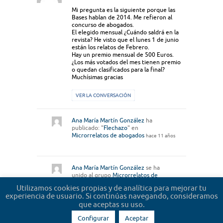
Mi pregunta es la siguiente porque las
Bases hablan de 2014. Me refieron al
concurso de abogados.
El elegido mensual ¿Cuándo saldrá en la
revista? He visto que el lunes 1 de junio
están los relatos de Febrero.
Hay un premio mensual de 500 Euros.
¿Los más votados del mes tienen premio
o quedan clasificados para la final?
Muchísimas gracias
VER LA CONVERSACIÓN
Ana María Martín González
ha
publicado: "
Flechazo
" en
Microrrelatos de abogados
hace 11 años
Ana María Martín González
se ha
unido al grupo
Microrrelatos de
abogados
hace 11 años
Utilizamos cookies propias y de analítica para mejorar tu
experiencia de usuario. Si continúas navegando, consideramos
que aceptas su uso.
Configurar
Aceptar