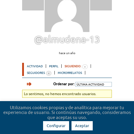
@almudena-13
hace un año
ACTIVIDAD
PERFIL
SIGUIENDO:
0
SEGUIDORES
MICRORRELATOS
4
Ordenar por:
Lo sentimos, no hemos encontrado usuarios.
Utilizamos cookies propias y de analítica para mejorar tu
experiencia de usuario. Si continúas navegando, consideramos
que aceptas su uso.
Configurar
Aceptar