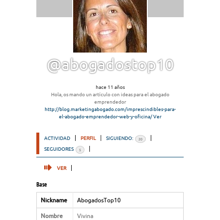
@abogadostop10
hace 11 años
Hola, os mando un artículo con ideas para el abogado
emprendedor
http://blog.marketingabogado.com/imprescindibles-para-
el-abogado-emprendedor-web-y-oficina/
Ver
ACTIVIDAD
PERFIL
SIGUIENDO:
20
SEGUIDORES
5
VER
Base
Nickname
AbogadosTop10
Nombre
Vivina