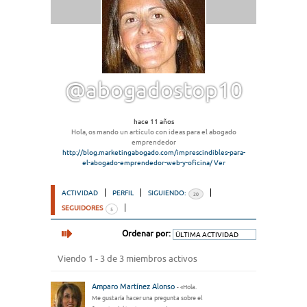
@abogadostop10
hace 11 años
Hola, os mando un artículo con ideas para el abogado
emprendedor
http://blog.marketingabogado.com/imprescindibles-para-
el-abogado-emprendedor-web-y-oficina/
Ver
ACTIVIDAD
PERFIL
SIGUIENDO:
20
SEGUIDORES
5
Ordenar por:
Viendo 1 - 3 de 3 miembros activos
Amparo Martínez Alonso
- «Hola.
Me gustaría hacer una pregunta sobre el