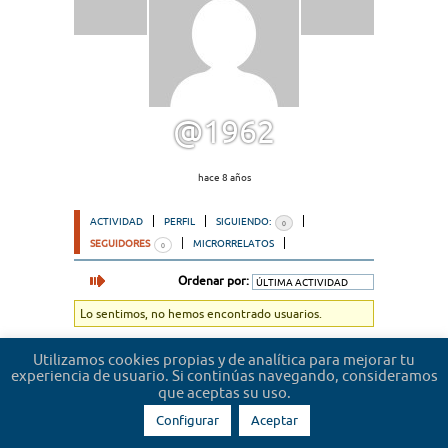
@1962
hace 8 años
ACTIVIDAD
PERFIL
SIGUIENDO:
0
SEGUIDORES
MICRORRELATOS
0
Ordenar por:
Lo sentimos, no hemos encontrado usuarios.
Utilizamos cookies propias y de analítica para mejorar tu
experiencia de usuario. Si continúas navegando, consideramos
que aceptas su uso.
Configurar
Aceptar