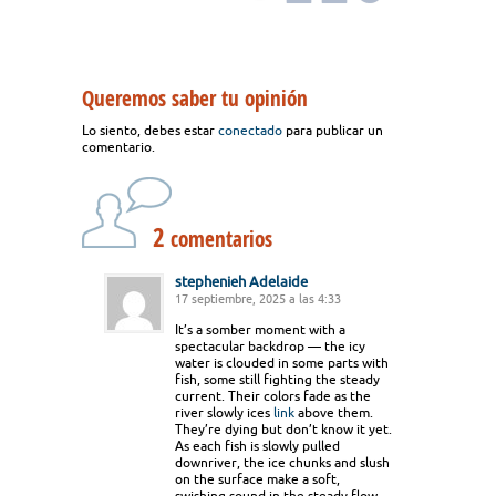
Queremos saber tu opinión
Lo siento, debes estar
conectado
para publicar un
comentario.
2
comentarios
stephenieh Adelaide
17 septiembre, 2025 a las 4:33
It’s a somber moment with a
spectacular backdrop — the icy
water is clouded in some parts with
fish, some still fighting the steady
current. Their colors fade as the
river slowly ices
link
above them.
They’re dying but don’t know it yet.
As each fish is slowly pulled
downriver, the ice chunks and slush
on the surface make a soft,
swishing sound in the steady flow