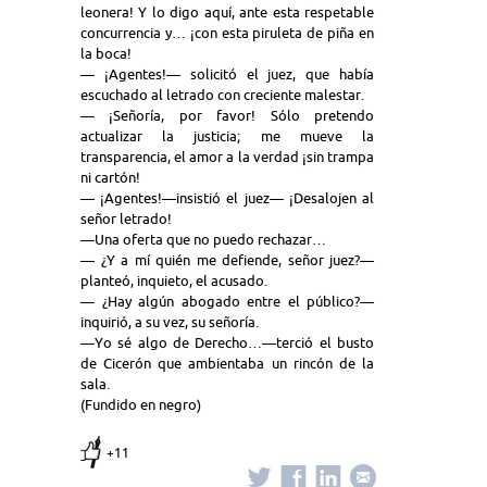
leonera! Y lo digo aquí, ante esta respetable
concurrencia y… ¡con esta piruleta de piña en
la boca!
— ¡Agentes!— solicitó el juez, que había
escuchado al letrado con creciente malestar.
— ¡Señoría, por favor! Sólo pretendo
actualizar la justicia; me mueve la
transparencia, el amor a la verdad ¡sin trampa
ni cartón!
— ¡Agentes!—insistió el juez— ¡Desalojen al
señor letrado!
—Una oferta que no puedo rechazar…
— ¿Y a mí quién me defiende, señor juez?—
planteó, inquieto, el acusado.
— ¿Hay algún abogado entre el público?—
inquirió, a su vez, su señoría.
—Yo sé algo de Derecho…—terció el busto
de Cicerón que ambientaba un rincón de la
sala.
(Fundido en negro)
+11