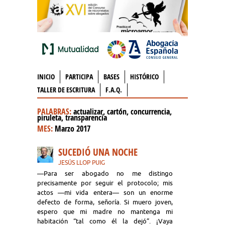
INICIO
PARTICIPA
BASES
HISTÓRICO
TALLER DE ESCRITURA
F.A.Q.
PALABRAS:
actualizar, cartón, concurrencia,
piruleta, transparencia
MES:
Marzo 2017
SUCEDIÓ UNA NOCHE
JESÚS LLOP PUIG
—Para ser abogado no me distingo
precisamente por seguir el protocolo; mis
actos —mi vida entera— son un enorme
defecto de forma, señoría. Si muero joven,
espero que mi madre no mantenga mi
habitación “tal como él la dejó”. ¡Vaya