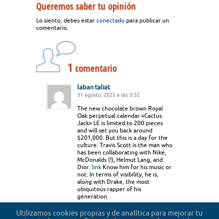
Queremos saber tu opinión
Lo siento, debes estar
conectado
para publicar un
comentario.
1
comentario
laban taliat
31 agosto, 2025 a las 0:52
The new chocolate brown Royal
Oak perpetual calendar «Cactus
Jack» LE is limited to 200 pieces
and will set you back around
$201,000. But this is a day for the
culture. Travis Scott is the man who
has been collaborating with Nike,
McDonalds (!), Helmut Lang, and
Dior.
link
Know him for his music or
not. In terms of visibility, he is,
along with Drake, the most
ubiquitous rapper of his
generation.
Accede para responder
Utilizamos cookies propias y de analítica para mejorar tu