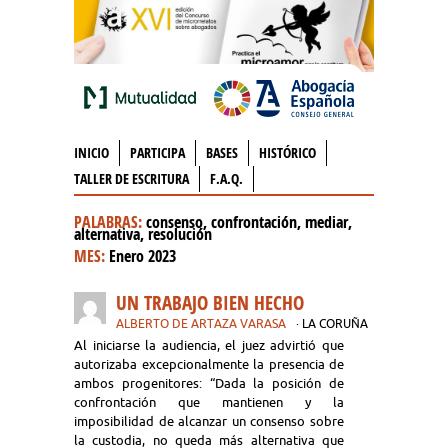
INICIO
PARTICIPA
BASES
HISTÓRICO
TALLER DE ESCRITURA
F.A.Q.
PALABRAS:
consenso, confrontación, mediar,
alternativa, resolución
MES:
Enero 2023
UN TRABAJO BIEN HECHO
ALBERTO DE ARTAZA VARASA
· LA CORUÑA
Al iniciarse la audiencia, el juez advirtió que
autorizaba excepcionalmente la presencia de
ambos progenitores: “Dada la posición de
confrontación que mantienen y la
imposibilidad de alcanzar un consenso sobre
la custodia, no queda más alternativa que