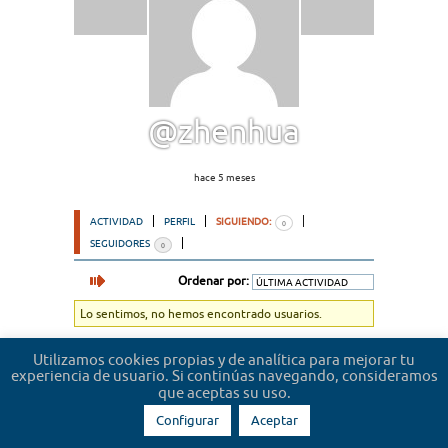
@zhenhua
hace 5 meses
ACTIVIDAD
PERFIL
SIGUIENDO:
0
SEGUIDORES
0
Ordenar por:
Lo sentimos, no hemos encontrado usuarios.
Utilizamos cookies propias y de analítica para mejorar tu
experiencia de usuario. Si continúas navegando, consideramos
que aceptas su uso.
Configurar
Aceptar