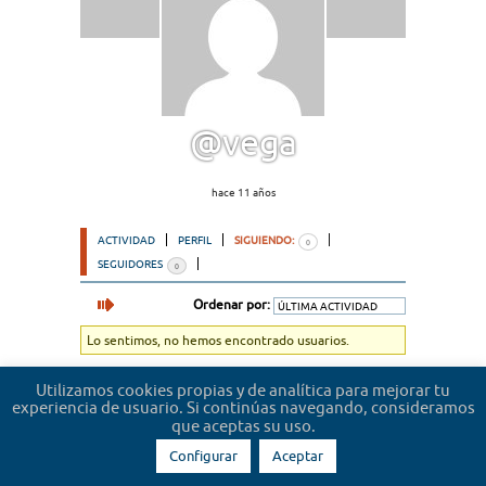
@vega
hace 11 años
ACTIVIDAD
PERFIL
SIGUIENDO:
0
SEGUIDORES
0
Ordenar por:
Lo sentimos, no hemos encontrado usuarios.
Utilizamos cookies propias y de analítica para mejorar tu
experiencia de usuario. Si continúas navegando, consideramos
que aceptas su uso.
Configurar
Aceptar