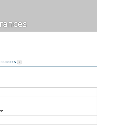
rances
SEGUIDORES
1
ez