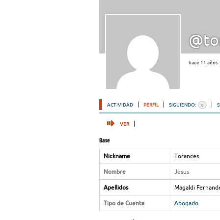
@to
hace 11 años
ACTIVIDAD
PERFIL
SIGUIENDO:
0
VER
Base
Nickname
Torances
Nombre
Jesus
Apellidos
Magaldi Fernand
Tipo de Cuenta
Abogado