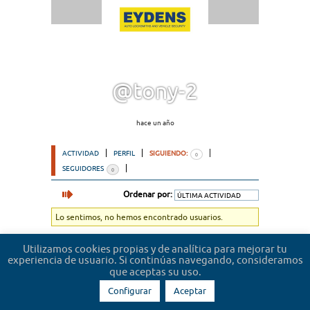
@tony-2
hace un año
ACTIVIDAD
PERFIL
SIGUIENDO:
0
SEGUIDORES
0
Ordenar por:
Lo sentimos, no hemos encontrado usuarios.
Utilizamos cookies propias y de analítica para mejorar tu
experiencia de usuario. Si continúas navegando, consideramos
que aceptas su uso.
Configurar
Aceptar