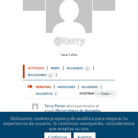
@terry
hace 2 años
ACTIVIDAD
PERFIL
SIGUIENDO:
0
SEGUIDORES
0
PERSONAL
MENCIONES
SIGUIENDO
FAVORITOS
MOSTRAR:
Terry Porter
ahora pertenece al
grupo
Microrrelatos de abogados
hace 2 años
Utilizamos cookies propias y de analítica para mejorar tu
experiencia de usuario. Si continúas navegando, consideramos
que aceptas su uso.
Configurar
Aceptar