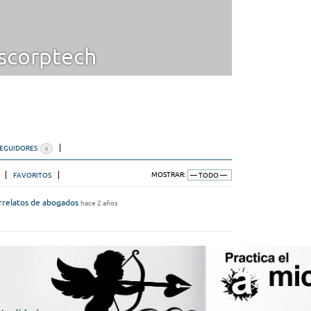
scorptech
SEGUIDORES
0
FAVORITOS
MOSTRAR:
rrelatos de abogados
hace 2 años