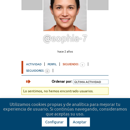
@sophia-7
hace 2 años
ACTIVIDAD
PERFIL
SIGUIENDO:
0
SEGUIDORES
0
Ordenar por:
Lo sentimos, no hemos encontrado usuarios.
Utilizamos cookies propias y de analítica para mejorar tu
experiencia de usuario. Si continúas navegando, consideramos
que aceptas su uso.
Configurar
Aceptar