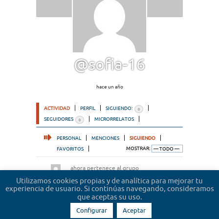
@sofia-16
hace un año
ACTIVIDAD
PERFIL
SIGUIENDO:
0
SEGUIDORES
MICRORRELATOS
0
PERSONAL
MENCIONES
SIGUIENDO
FAVORITOS
MOSTRAR:
ahora pertenece al grupo
Microrrelatos de abogados
hace 2 años
Utilizamos cookies propias y de analítica para mejorar tu
experiencia de usuario. Si continúas navegando, consideramos
que aceptas su uso.
Configurar
Aceptar