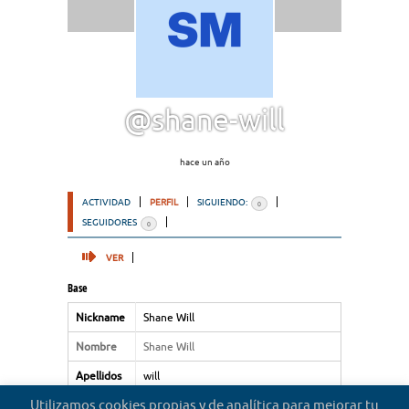
@shane-will
hace un año
ACTIVIDAD
PERFIL
SIGUIENDO:
0
SEGUIDORES
0
VER
Base
Nickname
Shane Will
Nombre
Shane Will
Apellidos
will
Utilizamos cookies propias y de analítica para mejorar tu
Tipo de