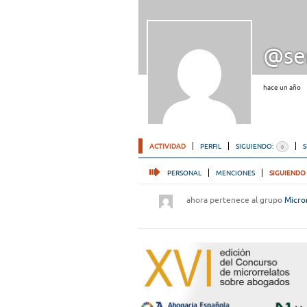
@se
hace un año
ACTIVIDAD
PERFIL
SIGUIENDO:
0
PERSONAL
MENCIONES
SIGUIENDO
ahora pertenece al grupo
Micro