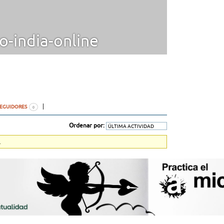
-india-online
SEGUIDORES
0
Ordenar por:
.