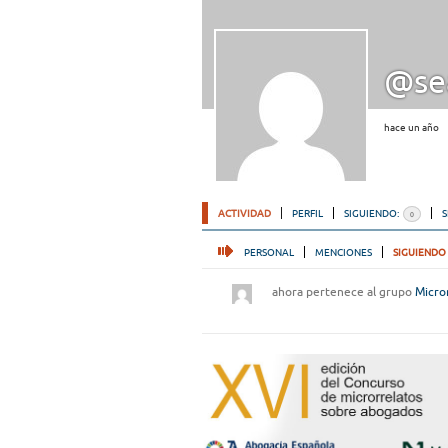
@se
hace un año
ACTIVIDAD
PERFIL
SIGUIENDO:
0
PERSONAL
MENCIONES
SIGUIENDO
ahora pertenece al grupo
Micro