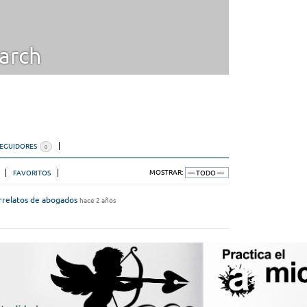
arch
SEGUIDORES
0
FAVORITOS
MOSTRAR:
rrelatos de abogados
hace 2 años