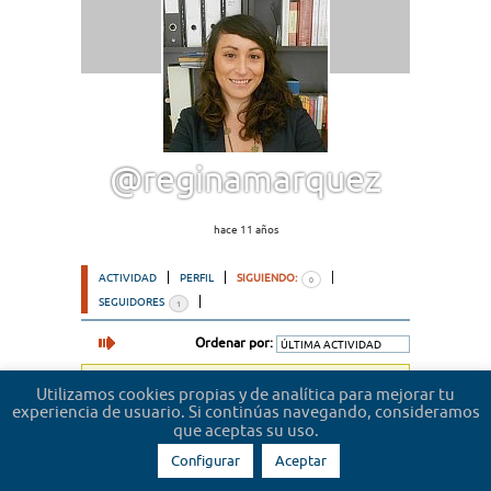
@reginamarquez
hace 11 años
ACTIVIDAD
PERFIL
SIGUIENDO:
0
SEGUIDORES
1
Ordenar por:
Lo sentimos, no hemos encontrado usuarios.
Utilizamos cookies propias y de analítica para mejorar tu
experiencia de usuario. Si continúas navegando, consideramos
que aceptas su uso.
Configurar
Aceptar