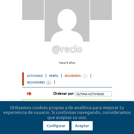
@recio
hace 8 años
ACTIVIDAD
PERFIL
SIGUIENDO:
0
SEGUIDORES
0
Ordenar por:
Lo sentimos, no hemos encontrado usuarios.
Utilizamos cookies propias y de analítica para mejorar tu
experiencia de usuario. Si continúas navegando, consideramos
que aceptas su uso.
Configurar
Aceptar