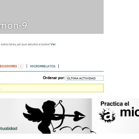
mon-9
estos lares, así que saludos a todos!
Ver
SEGUIDORES
MICRORRELATOS
0
Ordenar por:
.