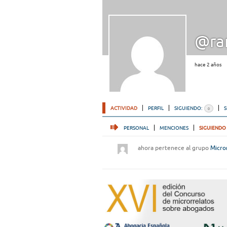
@ra
hace 2 años
ACTIVIDAD
PERFIL
SIGUIENDO:
0
PERSONAL
MENCIONES
SIGUIENDO
ahora pertenece al grupo
Micro