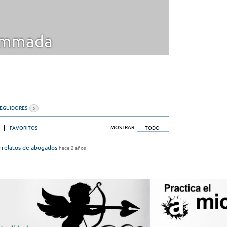
mmada
SEGUIDORES
0
FAVORITOS
MOSTRAR:
rrelatos de abogados
hace 2 años