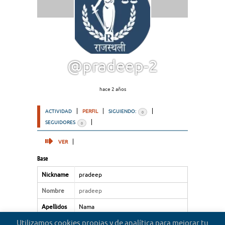
@pradeep-2
hace 2 años
ACTIVIDAD
PERFIL
SIGUIENDO:
0
SEGUIDORES
0
VER
Base
Nickname
pradeep
Nombre
pradeep
Apellidos
Nama
Utilizamos cookies propias y de analítica para mejorar tu
Tipo de