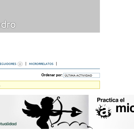
dro
SEGUIDORES
MICRORRELATOS
0
Ordenar por:
.