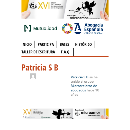
INICIO
PARTICIPA
BASES
HISTÓRICO
TALLER DE ESCRITURA
F.A.Q.
Patricia S B
Patricia S B
se ha
unido al grupo
Microrrelatos de
abogados
hace 10
años