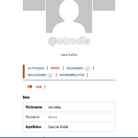
@otrodia
hace 8 años
ACTIVIDAD
PERFIL
SIGUIENDO:
0
SEGUIDORES
MICRORRELATOS
0
VER
Base
Nickname
otrodía
Nombre
Anna
Apellidos
García Vidal