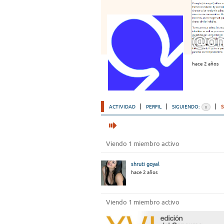
@om
hace 2 años
ACTIVIDAD
PERFIL
SIGUIENDO:
0
Viendo 1 miembro activo
shruti goyal
hace 2 años
Viendo 1 miembro activo