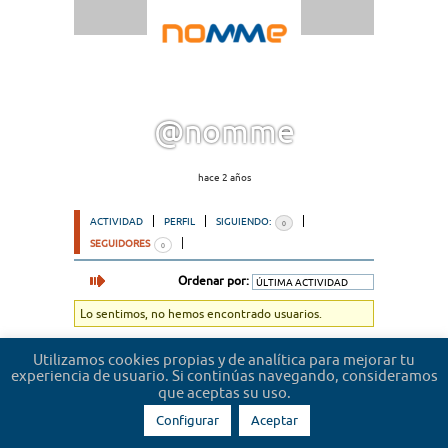
@nomme
hace 2 años
ACTIVIDAD
PERFIL
SIGUIENDO:
0
SEGUIDORES
0
Ordenar por:
Lo sentimos, no hemos encontrado usuarios.
Utilizamos cookies propias y de analítica para mejorar tu
experiencia de usuario. Si continúas navegando, consideramos
que aceptas su uso.
Configurar
Aceptar