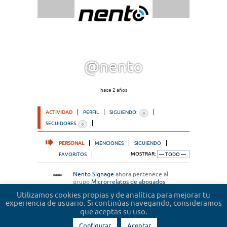
@nento
hace 2 años
ACTIVIDAD
PERFIL
SIGUIENDO:
0
SEGUIDORES
0
PERSONAL
MENCIONES
SIGUIENDO
FAVORITOS
MOSTRAR:
Nento Signage
ahora pertenece al
grupo
Microrrelatos de abogados
hace 2 años
Utilizamos cookies propias y de analítica para mejorar tu
experiencia de usuario. Si continúas navegando, consideramos
que aceptas su uso.
Configurar
Aceptar