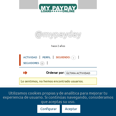
@mypayday
hace 2 años
ACTIVIDAD
PERFIL
SIGUIENDO:
0
SEGUIDORES
0
Ordenar por:
Lo sentimos, no hemos encontrado usuarios.
Utilizamos cookies propias y de analítica para mejorar tu
experiencia de usuario. Si continúas navegando, consideramos
que aceptas su uso.
Configurar
Aceptar