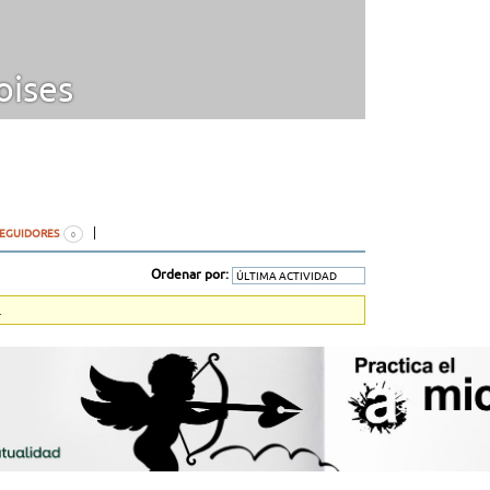
ises
SEGUIDORES
0
Ordenar por:
.