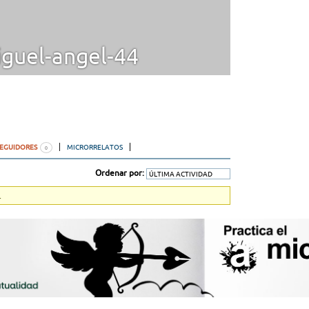
guel-angel-44
SEGUIDORES
MICRORRELATOS
0
Ordenar por:
.