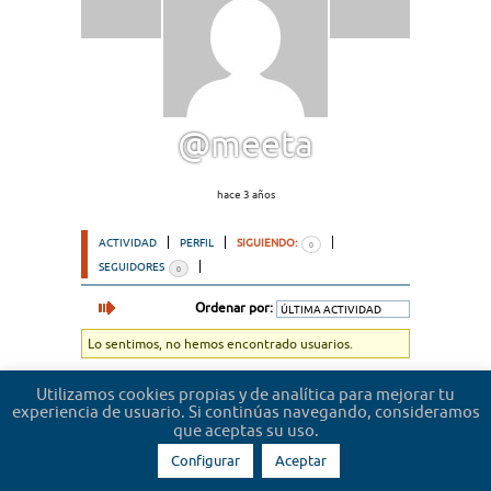
@meeta
hace 3 años
ACTIVIDAD
PERFIL
SIGUIENDO:
0
SEGUIDORES
0
Ordenar por:
Lo sentimos, no hemos encontrado usuarios.
Utilizamos cookies propias y de analítica para mejorar tu
experiencia de usuario. Si continúas navegando, consideramos
que aceptas su uso.
Configurar
Aceptar