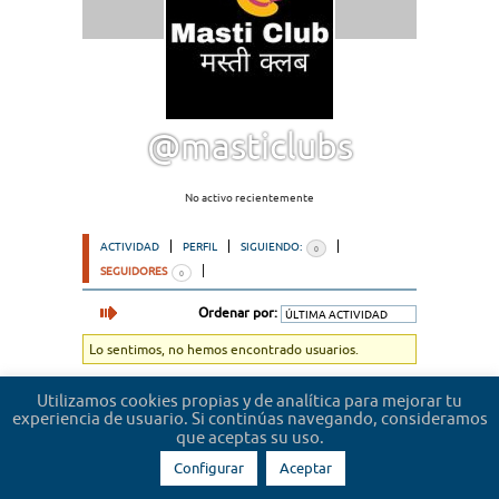
@masticlubs
No activo recientemente
ACTIVIDAD
PERFIL
SIGUIENDO:
0
SEGUIDORES
0
Ordenar por:
Lo sentimos, no hemos encontrado usuarios.
Utilizamos cookies propias y de analítica para mejorar tu
experiencia de usuario. Si continúas navegando, consideramos
que aceptas su uso.
Configurar
Aceptar