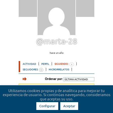
@marta-28
hace un año
ACTIVIDAD
PERFIL
SIGUIENDO:
0
SEGUIDORES
MICRORRELATOS
1
Ordenar por:
Lo sentimos, no hemos encontrado usuarios.
Utilizamos cookies propias y de analítica para mejorar tu
experiencia de usuario. Si continúas navegando, consideramos
que aceptas su uso.
Configurar
Aceptar