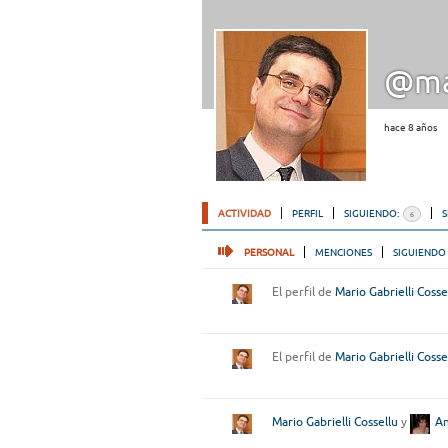
@ma
hace 8 años
ACTIVIDAD
PERFIL
SIGUIENDO:
6
PERSONAL
MENCIONES
SIGUIENDO
El perfil de
Mario Gabrielli Cosse
El perfil de
Mario Gabrielli Cosse
Mario Gabrielli Cossellu
y
An