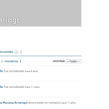
riogc
SEGUIDORES
1
FAVORITOS
MOSTRAR:
llu
fue actualizado
hace 9 años
llu
fue actualizado
hace 11 años
a Muniesa Armengol
ahora están en contacto
hace 11 años