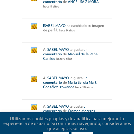
comentario
de
ÁNGEL SAIZ MORA
hace 8 años
ISABEL MAYO
ha cambiado su imagen
de perfil.
hace 9 años
A
ISABEL MAYO
le gusta
un
comentario
de
Manuel de la Peña
Garrido
hace 9 años
A
ISABEL MAYO
le gusta
un
comentario
de
María Sergia Martín
González- towanda
hace 10 años
A
ISABEL MAYO
le gusta
un
comentario
de
Carmen Moreras
hace 10 años
Utilizamos cookies propias y de analítica para mejorar tu
experiencia de usuario. Si continúas navegando, consideramos
que aceptas su uso.