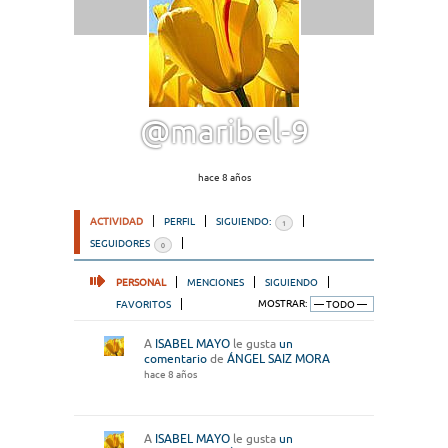
@maribel-9
hace 8 años
ACTIVIDAD
PERFIL
SIGUIENDO:
1
SEGUIDORES
0
PERSONAL
MENCIONES
SIGUIENDO
FAVORITOS
MOSTRAR:
A
ISABEL MAYO
le gusta
un
comentario
de
ÁNGEL SAIZ MORA
hace 8 años
A
ISABEL MAYO
le gusta
un