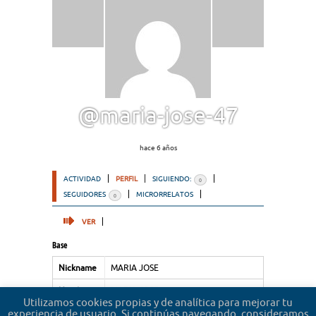
@maria-jose-47
hace 6 años
ACTIVIDAD
PERFIL
SIGUIENDO:
0
SEGUIDORES
MICRORRELATOS
0
VER
Base
Nickname
MARIA JOSE
Nombre
MARIA JOSE
Utilizamos cookies propias y de analítica para mejorar tu
experiencia de usuario. Si continúas navegando, consideramos
Apellidos
MONTESINOS LOPEZ