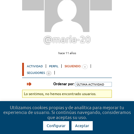
@maria-20
hace 11 años
ACTIVIDAD
PERFIL
SIGUIENDO:
0
SEGUIDORES
0
Ordenar por:
Lo sentimos, no hemos encontrado usuarios.
Utilizamos cookies propias y de analítica para mejorar tu
experiencia de usuario. Si continúas navegando, consideramos
que aceptas su uso.
Configurar
Aceptar