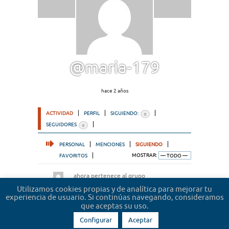
@maria-179
hace 2 años
ACTIVIDAD
PERFIL
SIGUIENDO:
0
SEGUIDORES
0
PERSONAL
MENCIONES
SIGUIENDO
FAVORITOS
MOSTRAR:
ahora pertenece al grupo
Microrrelatos de abogados
hace 2 años
Utilizamos cookies propias y de analítica para mejorar tu
experiencia de usuario. Si continúas navegando, consideramos
que aceptas su uso.
Configurar
Aceptar